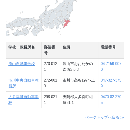
学校・教習所名
郵便番
住所
電話番号
号
流山自動車学校
270-012
流山市おおたかの
04-7159-907
1
森西3-5-3
0
市川中央自動車教
272-001
市川市高谷1974-11
047-327-375
習所
3
9
大多喜町自動車学
298-021
夷隅郡大多喜町紺
0470-82-270
校
1
屋81-1
5
ページトップへ戻る ≫