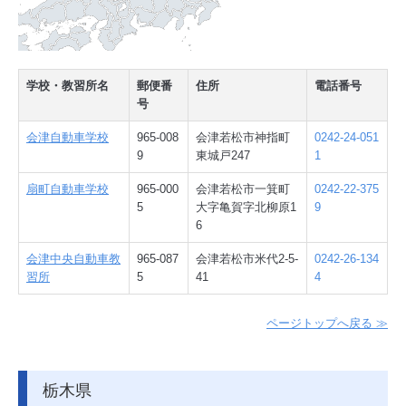
学校・教習所名
郵便番
住所
電話番号
号
会津自動車学校
965-008
会津若松市神指町
0242-24-051
9
東城戸247
1
扇町自動車学校
965-000
会津若松市一箕町
0242-22-375
5
大字亀賀字北柳原1
9
6
会津中央自動車教
965-087
会津若松市米代2-5-
0242-26-134
習所
5
41
4
ページトップへ戻る ≫
栃木県