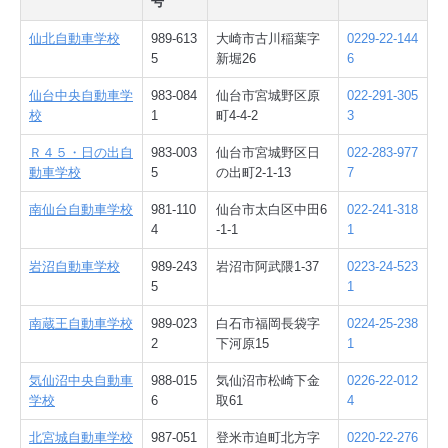
号
仙北自動車学校
989-613
大崎市古川稲葉字
0229-22-144
5
新堀26
6
仙台中央自動車学
983-084
仙台市宮城野区原
022-291-305
校
1
町4-4-2
3
Ｒ４５・日の出自
983-003
仙台市宮城野区日
022-283-977
動車学校
5
の出町2-1-13
7
南仙台自動車学校
981-110
仙台市太白区中田6
022-241-318
4
-1-1
1
岩沼自動車学校
989-243
岩沼市阿武隈1-37
0223-24-523
5
1
南蔵王自動車学校
989-023
白石市福岡長袋字
0224-25-238
2
下河原15
1
気仙沼中央自動車
988-015
気仙沼市松崎下金
0226-22-012
学校
6
取61
4
北宮城自動車学校
987-051
登米市迫町北方字
0220-22-276