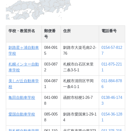
学校・教習所名
郵便番
住所
電話番号
号
釧路星ヶ浦自動車
084-091
釧路市大楽毛南2-2-
0154-57-812
学校
5
76
7
札幌インター自動
003-087
札幌市白石区米里
011-875-221
車学校
2
二条3-5-1
1
美しが丘自動車学
004-087
札幌市清田区平岡
011-884-878
校
1
一条4-1-1
6
亀田自動車学校
041-080
函館市桔梗1-26-7
0138-46-174
8
3
愛国自動車学校
085-005
釧路市愛国東1-29-1
0154-36-128
8
4
1
新札幌自動車学園
061-110
北広島市西の里373
011-375-215