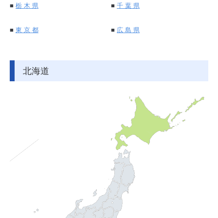
■
栃 木 県
■
千 葉 県
■
東 京 都
■
広 島 県
北海道