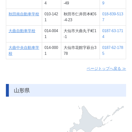
4
-49
9
秋田南自動車学校
010-142
秋田市仁井田本町6
018-839-513
1
-4-23
7
大曲自動車学校
014-004
大仙市大曲丸子町1
0187-63-171
1
-1
4
大曲中央自動車学
014-000
大仙市花館字萩台3
0187-62-178
校
1
78
5
ページトップへ戻る ≫
山形県