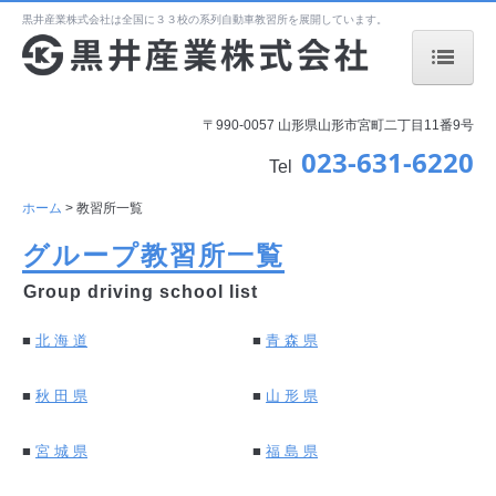
黒井産業株式会社は全国に３３校の系列自動車教習所を展開しています。
ホーム
〒990-0057 山形県山形市宮町二丁目11番9号
023-631-6220
教習所一覧
Tel
会社案内
ホーム
教習所一覧
グループ教習所一覧
アクセス
Group driving school list
行動計画
■
北 海 道
■
青 森 県
道路交通安全方針
個人情報保護方針
■
秋 田 県
■
山 形 県
■
宮 城 県
■
福 島 県