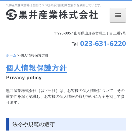
黒井産業株式会社は全国に３３校の系列自動車教習所を展開しています。
ホーム
〒990-0057 山形県山形市宮町二丁目11番9号
023-631-6220
教習所一覧
Tel
会社案内
ホーム
個人情報保護方針
個人情報保護方針
アクセス
Privacy
policy
行動計画
黒井産業株式会社（以下当社）は、お客様の個人情報について、その
道路交通安全方針
重要性を深く認識し、お客様の個人情報の取り扱いに万全を期して参
ります。
個人情報保護方針
法令や規範の遵守